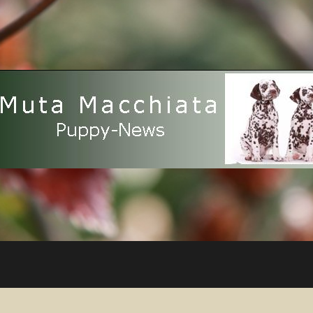
Muta
Macchiata
Puppy
News