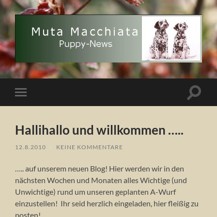
Muta
Macchiata
Puppy
News
Suchfe
Mobile-
ein-/a
Menü
ein-/ausblenden
Hallihallo und willkommen …..
12.8.2010
/
KEINE KOMMENTARE
….. auf unserem neuen Blog! Hier werden wir in den
nächsten Wochen und Monaten alles Wichtige (und
Unwichtige) rund um unseren geplanten A-Wurf
einzustellen! Ihr seid herzlich eingeladen, hier fleißig zu
posten!