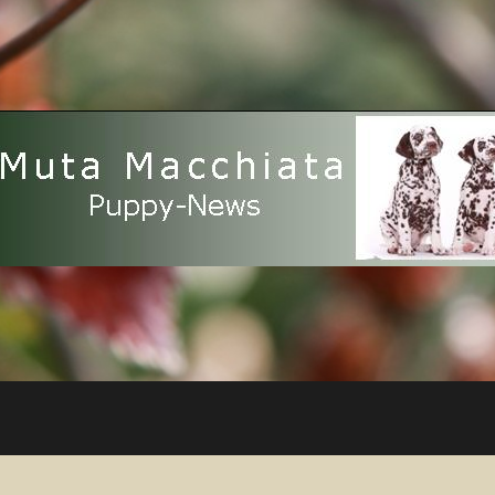
Muta
Macchiata
Puppy
News