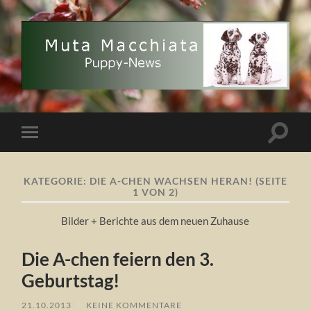
Muta
Macchiata
Puppy
News
Suchfe
Mobile-
ein-/a
Menü
ein-/ausblenden
KATEGORIE:
DIE A-CHEN WACHSEN HERAN!
(SEITE
1 VON 2)
Bilder + Berichte aus dem neuen Zuhause
Die A-chen feiern den 3.
Geburtstag!
21.10.2013
/
KEINE KOMMENTARE