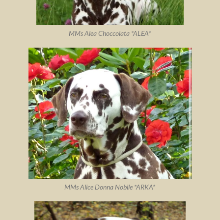
MMs Alea Choccolata *ALEA*
MMs Alice Donna Nobile *ARKA*