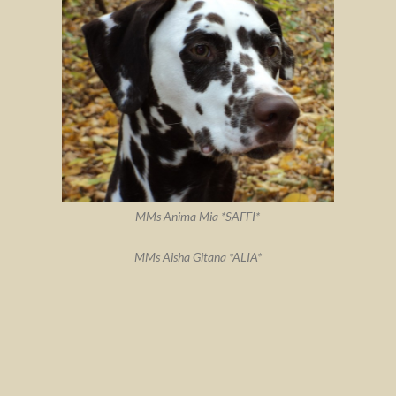
MMs Anima Mia *SAFFI*
MMs Aisha Gitana *ALIA*