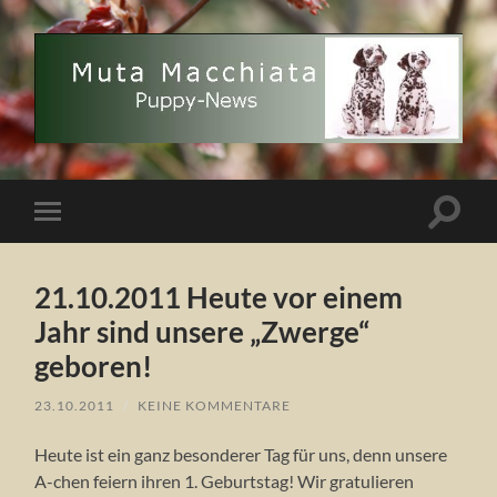
Muta
Macchiata
Puppy
News
Suchfe
Mobile-
ein-/a
Menü
ein-/ausblenden
21.10.2011 Heute vor einem
Jahr sind unsere „Zwerge“
geboren!
23.10.2011
/
KEINE KOMMENTARE
Heute ist ein ganz besonderer Tag für uns, denn unsere
A-chen feiern ihren 1. Geburtstag! Wir gratulieren