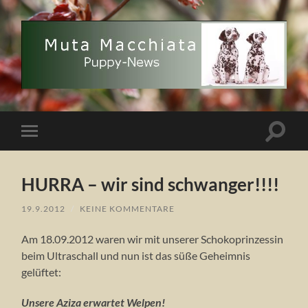
Muta
Macchiata
Puppy
News
Suchfe
Mobile-
ein-/a
Menü
ein-/ausblenden
HURRA – wir sind schwanger!!!!
19.9.2012
/
KEINE KOMMENTARE
Am 18.09.2012 waren wir mit unserer Schokoprinzessin
beim Ultraschall und nun ist das süße Geheimnis
gelüftet:
Unsere Aziza erwartet Welpen!