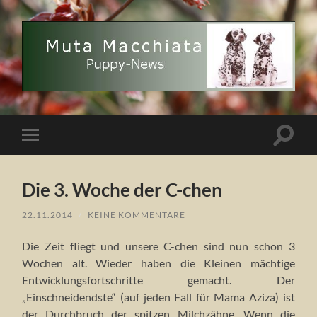
Muta
Macchiata
Puppy
News
Suchfe
Mobile-
ein-/a
Menü
ein-/ausblenden
Die 3. Woche der C-chen
22.11.2014
/
KEINE KOMMENTARE
Die Zeit fliegt und unsere C-chen sind nun schon 3
Wochen alt. Wieder haben die Kleinen mächtige
Entwicklungsfortschritte gemacht. Der
„Einschneidendste“ (auf jeden Fall für Mama Aziza) ist
der Durchbruch der spitzen Milchzähne. Wenn die