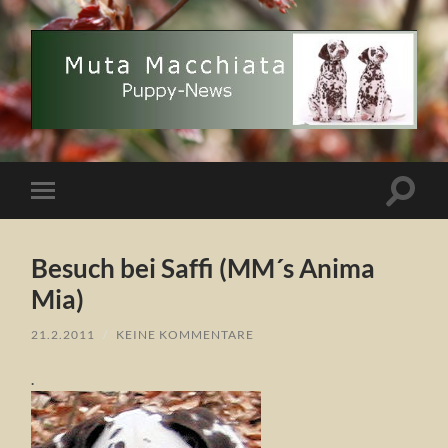
Muta
Macchiata
Puppy
News
Suchfe
Mobile-
ein-/a
Menü
ein-/ausblenden
Besuch bei Saffi (MM´s Anima
Mia)
21.2.2011
/
KEINE KOMMENTARE
.